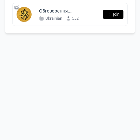
Обговорення.
Join
Переговорна інвестора
Ukrainian
552