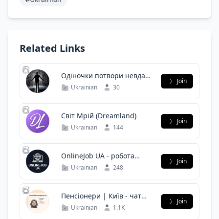
Related Links
Одіночки потвори невдахи
Join
соціофоби омежки
Ukrainian
30
мізантропи одшельніки
Світ Мрій (Dreamland)
Join
Ukrainian
144
OnlineJob UA - робота
Join
онлайн
Ukrainian
248
Пенсіонери | Київ - чат
Join
для пенсіонерів
Ukrainian
1.1K