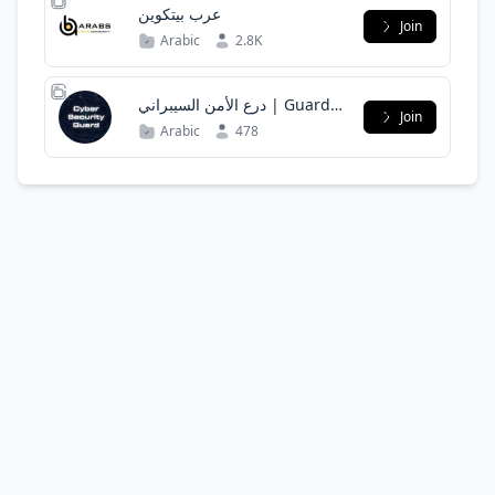
عرب بيتكوين
Join
Arabic
2.8K
درع الأمن السيبراني | Guard
Join
Cyber Security
Arabic
478