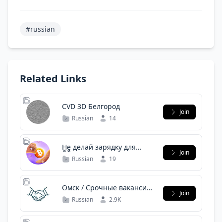
#russian
Related Links
CVD 3D Белгород
Join
Russian
14
H̰̰̰̰̰̰̰ḛ̰̰̰̰̰̰ делай зарядку для
Join
заработка!
Russian
19
Омск / Срочные вакансии/
Join
Запрос услуг
Russian
2.9K