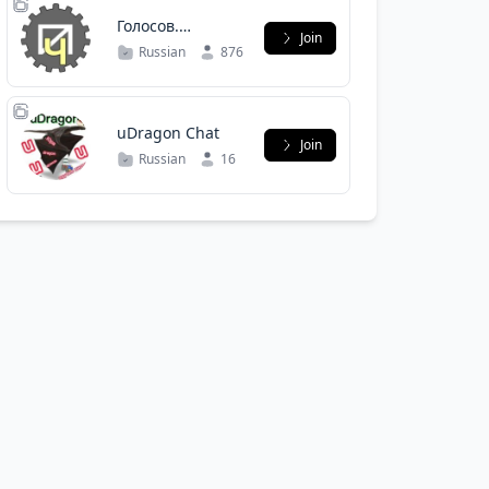
Голосов.
Join
Разговорчики
Russian
876
uDragon Chat
Join
Russian
16