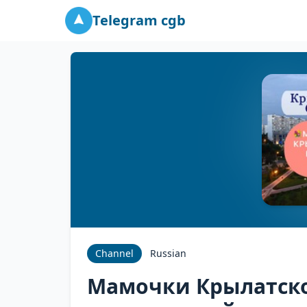
Telegram cgb
Channel
Russian
Мамочки Крылатског