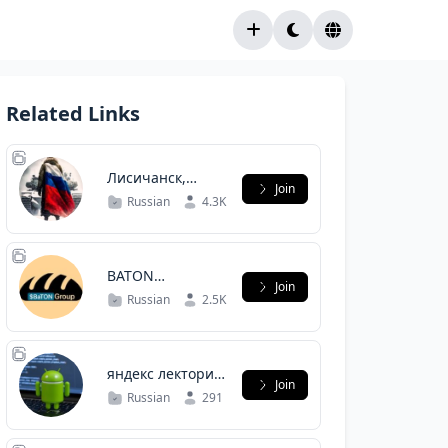
Related Links
Лисичанск,
Join
Северодонецк,
Russian
4.3K
Рубежное
BATON
Join
Community Chat
Russian
2.5K
яндекс лекторий
Join
- android
Russian
291