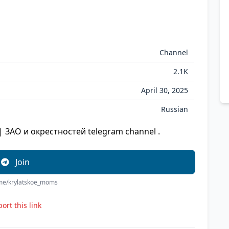
Channel
2.1K
April 30, 2025
Russian
| ЗАО и окрестностей telegram channel .
Join
t.me/krylatskoe_moms
ort this link