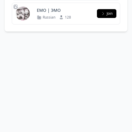
EMO | ЭМО
Join
Russian
128